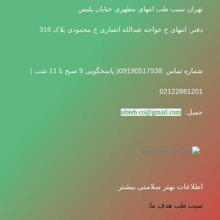
تهران سیب طب انتهای مطهری خیابان پلیس
دفتر: انتهای خ خواجه عبدالله انصاری خ محمودی پلاک 316
شماره تماس :09190517938( پاسخگویی 9 صبح تا 11 شب )
02122881201
جمیل:
sibteb.co@gmail.com
اطلاعات بهتر سلامتی بیشتر
سیب طب هدف ما: