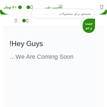
/
0
تومان
به زودی
جست
و جو
Hey Guys!
We Are Coming Soon…