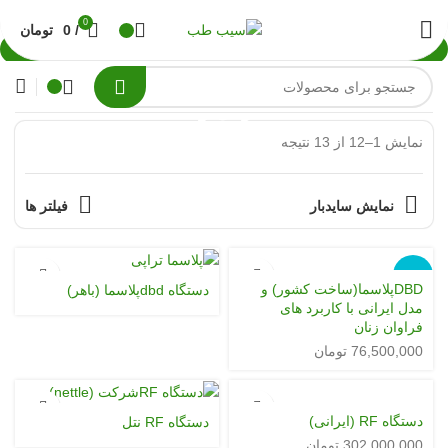
0
/
0
تومان
توضیحات
محصولات
زنان و
زیبایی
نمایش 1–12 از 13 نتیجه
نمایش سایدبار
فیلتر ها
ناموجود
DBDپلاسما(ساخت کشور) و
دستگاه dbdپلاسما (باهر)
مدل ایرانی با کاربرد های
فراوان زنان
76,500,000
تومان
دستگاه RF (ایرانی)
دستگاه RF نتل
302,000,000
تومان