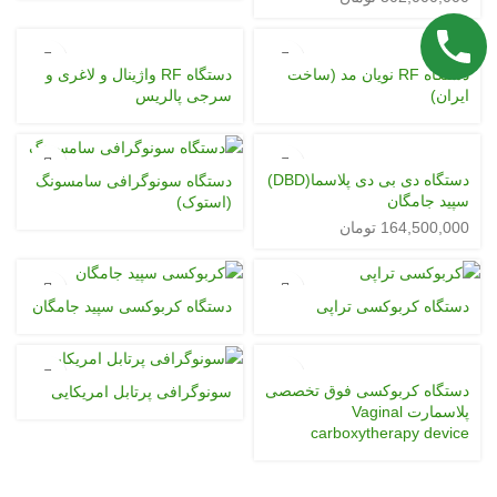
دستگاه RF نویان مد (ساخت
دستگاه RF واژینال و لاغری و
ایران)
سرجی پالریس
دستگاه دی بی دی پلاسما(DBD)
دستگاه سونوگرافی سامسونگ
سپید جامگان
(استوک)
164,500,000
تومان
دستگاه کربوکسی تراپی
دستگاه کربوکسی سپید جامگان
دستگاه کربوکسی فوق تخصصی
سونوگرافی پرتابل امریکایی
پلاسمارت Vaginal
carboxytherapy device