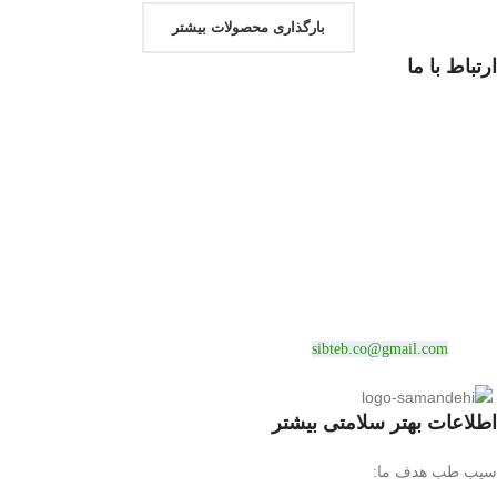
بارگذاری محصولات بیشتر
ارتباط با ما
تهران سیب طب انتهای مطهری خیابان پلیس
دفتر: انتهای خ خواجه عبدالله انصاری خ محمودی پلاک 316
شماره تماس :09190517938( پاسخگویی 9 صبح تا 11 شب )
02122881201
جمیل:
sibteb.co@gmail.com
اطلاعات بهتر سلامتی بیشتر
سیب طب هدف ما: