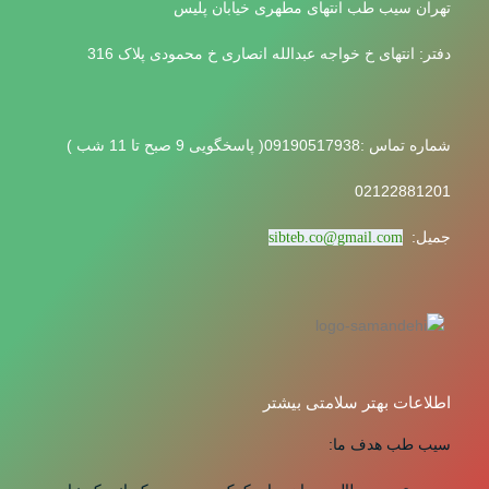
تهران سیب طب انتهای مطهری خیابان پلیس
دفتر: انتهای خ خواجه عبدالله انصاری خ محمودی پلاک 316
شماره تماس :09190517938( پاسخگویی 9 صبح تا 11 شب )
02122881201
جمیل:
sibteb.co@gmail.com
اطلاعات بهتر سلامتی بیشتر
سیب طب هدف ما: