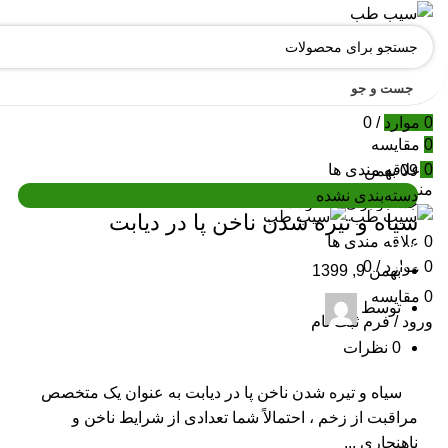
جست و جو
0
موارد
/
0
0
مقایسه
0
علاقه مندی ها
09
بهمن
منو
دسته‌بندی نشده
سیاه و تیره شدن ناخن پا در دیابت
0
علاقه مندی ها
جست
و جو
0
موارد
/
0
بهمن 9, 1399
0
مقایسه
توسط
ورود / فرم ثبت نام
0
نظرات
سیاه و تیره شدن ناخن پا در دیابت به عنوان یک متخصص
مراقبت از زخم ، احتمالاً شما تعدادی از شرایط ناخن و
ناهنجاری ...