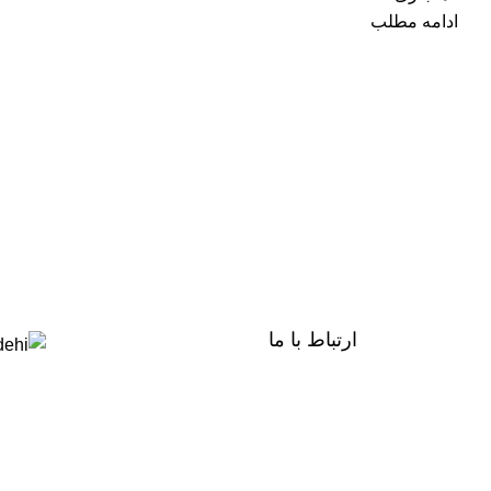
ادامه مطلب
ارتباط با ما
تهران سیب طب انتهای مطهری خیابان
پلیس
دفتر: انتهای خ خواجه عبدالله انصاری خ
محمودی پلاک 316