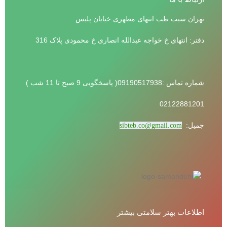
تهران سیب طب انتهای مطهری خیابان پلیس
دفتر: انتهای خ خواجه عبدالله انصاری خ محمودی پلاک 316
شماره تماس :09190517938( پاسخگویی 9 صبح تا 11 شب )
02122881201
جمیل:
sibteb.co@gmail.com
اطلاعات بهتر سلامتی بیشتر