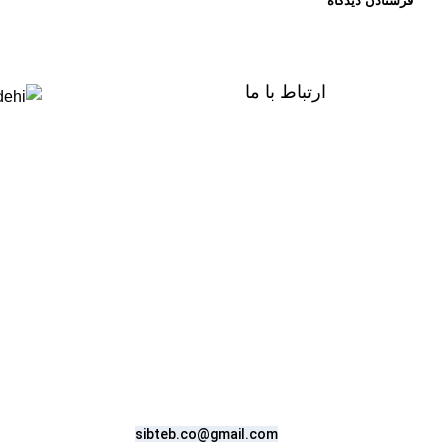
ارتباط با ما
تهران سیب طب انتهای مطهری خیابان
پلیس
دفتر: انتهای خ خواجه عبدالله انصاری خ
محمودی پلاک 316
شماره تماس :09190517938(
پاسخگویی 9 صبح تا 11 شب )
02122881201
جمیل:
sibteb.co@gmail.com