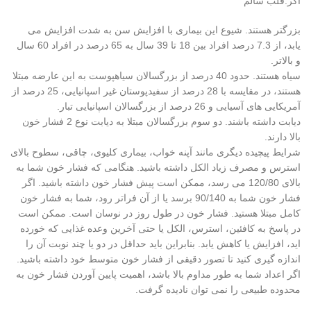
اگر:قلب سالم
بزرگتر هستند. شیوع این بیماری با افزایش سن به شدت افزایش می
یابد، از 7.3 درصد افراد بین 18 تا 39 سال به 65 درصد در افراد 60 سال
و بالاتر.
سیاه هستند. حدود 40 درصد از بزرگسالان سیاهپوست به این عارضه مبتلا
هستند، در مقایسه با 28 درصد از سفیدپوستان غیر اسپانیایی، 25 درصد از
آمریکایی های آسیایی و 26 درصد از بزرگسالان اسپانیایی تبار.
دیابت داشته باشند. دو سوم بزرگسالان مبتلا به دیابت نوع 2 فشار خون
بالا دارند.
شرایط پیچیده دیگری مانند آپنه خواب، بیماری کلیوی، چاقی، سطوح بالای
استرس و مصرف زیاد الکل داشته باشید. هنگامی که فشار خون شما به
بالای 120/80 می رسد، ممکن است پیش فشار خون داشته باشید. اگر
فشار خون شما به 90/140 برسد یا از آن فراتر رود، شما به فشار خون
کامل مبتلا هستید. فشار خون در طول روز در نوسان است. ممکن است
در پاسخ به کافئین، استرس، الکل یا حتی آخرین وعده غذایی که خورده
اید، افزایش یا کاهش یابد. بنابراین باید حداقل در دو یا چند نوبت آن را
اندازه گیری کنید تا تصور دقیقی از فشار خون متوسط ​​خود داشته باشید.
اگر اعداد شما به طور مداوم بالا باشد، اهمیت پایین آوردن فشار خون به
محدوده طبیعی را نمی توان نادیده گرفت.