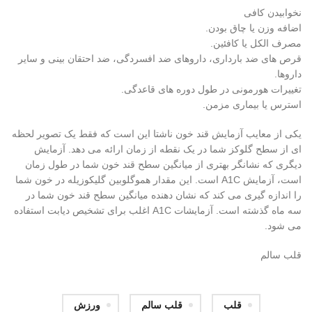
نخوابیدن کافی
اضافه وزن یا چاق بودن.
مصرف الکل یا کافئین.
قرص های ضد بارداری، داروهای ضد افسردگی، ضد احتقان بینی و سایر
داروها.
تغییرات هورمونی در طول دوره های قاعدگی.
استرس یا بیماری مزمن.
یکی از معایب آزمایش قند خون ناشتا این است که فقط یک تصویر لحظه
ای از سطح گلوکز شما در یک نقطه از زمان ارائه می دهد. آزمایش
دیگری که نشانگر بهتری از میانگین سطح قند خون شما در طول زمان
است، آزمایش A1C است. این مقدار هموگلوبین گلیکوزیله در خون شما
را اندازه گیری می کند که نشان دهنده میانگین سطح قند خون شما در
سه ماه گذشته است. آزمایشات A1C اغلب برای تشخیص دیابت استفاده
می شود.
قلب سالم
قلب
قلب سالم
ورزش