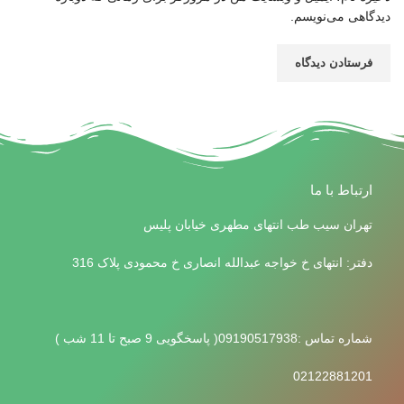
دیدگاهی می‌نویسم.
ارتباط با ما
تهران سیب طب انتهای مطهری خیابان پلیس
دفتر: انتهای خ خواجه عبدالله انصاری خ محمودی پلاک 316
شماره تماس :09190517938( پاسخگویی 9 صبح تا 11 شب )
02122881201