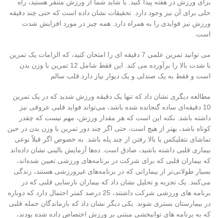
برای ورزش در هفته پیدا کنید. یا شاید شما از ورزش متنفر هستید، راه
حلی برای آن نیز وجود دارد. تحقیقات نشان داده است که حتی چند دقیقه
ورزش نیز فوایدی را به همراه دارد. همه چیز در مورد افزایش شدت
است.
می توانید تمرین علمی 7 دقیقه ای را امتحان کنید، که الزامات یک تمرین
با شدت بالا را برآورده می کند. این فقط شامل 12 تمرین با وزن بدن
است و فقط به یک صندلی و یک دیوار نیاز دارد.قلب سالم
مطالعه دیگری نشان داد که تنها یک دقیقه ورزش شدید که در یک تمرین
10 دقیقه‌ای ساده گنجانده شده باشد، می‌تواند فواید قلبی عروقی نیز
داشته باشد. نکته این است که هر مقدار ورزش، مهم نیست که چقدر
کوتاه باشد، بهتر از هیچ است، حتی اگر چند دور تمرین با وزن بدن در حین
تماشای نتفلیکس یا بالا رفتن از چند پله باشد. به خصوص اگر قبلاً نوعی
بیماری قلبی داشته باشید، صادق است. ده‌ها آزمایش بالینی نشان داده‌اند
که بیماران قلبی که برای شرکت در برنامه‌های ورزشی تعیین شده‌اند،
بسیار طولانی‌تر از بیمارانی که در برنامه‌های غیرورزشی هستند، زندگی
می‌کنند. یک تجزیه و تحلیل نشان داد که بیماران نارسایی قلبی که در
برنامه های ورزشی شرکت داشتند، 25 درصد کمتر احتمال دارد که دوباره
در بیمارستان بستری شوند. یکی دیگر نشان داد که بازماندگان حمله قلبی
که به برنامه های توانبخشی مبتنی بر ورزش اختصاص داده شده بودند،