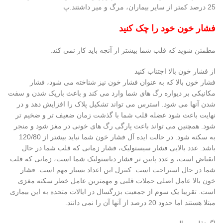
25 درصد کمتر از سایر بیماران، مرگ و میر داشتند.پ
فشار خون خود را چک کنید
مطمئن شوید که قلب شما بیشتر از آنچه باید کار نمی کند.
از فشار خون بالا اجتناب کنید
فشار خون بالا که به عنوان فشار خون نیز شناخته می شود، فشار
مکانیکی بر دیواره رگ های شما وارد می کند و باعث باریک شدن و سفت
شدن آنها می شود. استرس می تواند تشکیل پلاک را افزایش دهد و در
نهایت باعث شود عضله قلب شما با گذشت زمان ضعیف تر و ضخیم تر
شود. همچنین می تواند باعث پارگی رگ های خونی در مغز شود و منجر
به سکته شود. در حالت ایده آل فشار خون شما نباید بیشتر از 120/80
باشد. عدد بالایی فشار سیستولیک، فشار زمانی که قلب شما در حال
انقباض است، و عدد پایین تر فشار دیاستولیک شما است، زمانی که قلب
شما در حال استراحت است. کنترل این اعداد بسیار مهم است. فشار
خون بالا عامل اصلی حملات قلبی و مهمترین عامل خطر سکته مغزی
است. تقریبا یک سوم از جمعیت بزرگسال در ایالات متحده به این بیماری
مبتلا هستند اما حدود 20 درصد از آنها آن را نمی دانند.