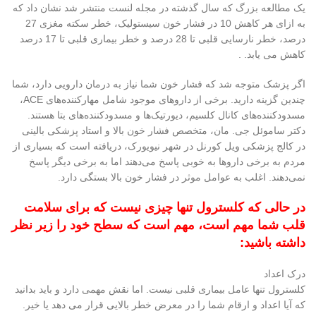
یک مطالعه بزرگ که سال گذشته در مجله لنست منتشر شد نشان داد که
به ازای هر کاهش 10 در فشار خون سیستولیک، خطر سکته مغزی 27
درصد، خطر نارسایی قلبی تا 28 درصد و خطر بیماری قلبی تا 17 درصد
کاهش می یابد. .
اگر پزشک متوجه شد که فشار خون شما نیاز به درمان دارویی دارد، شما
چندین گزینه دارید. برخی از داروهای موجود شامل مهارکننده‌های ACE،
مسدودکننده‌های کانال کلسیم، دیورتیک‌ها و مسدودکننده‌های بتا هستند.
دکتر ساموئل جی. مان، متخصص فشار خون بالا و استاد پزشکی بالینی
در کالج پزشکی ویل کورنل در شهر نیویورک، دریافته است که بسیاری از
مردم به برخی داروها به خوبی پاسخ می‌دهند اما به برخی دیگر پاسخ
نمی‌دهند. اغلب به عوامل موثر در فشار خون بالا بستگی دارد.
در حالی که کلسترول تنها چیزی نیست که برای سلامت
قلب شما مهم است، مهم است که سطح خود را زیر نظر
داشته باشید:
درک اعداد
کلسترول تنها عامل بیماری قلبی نیست. اما نقش مهمی دارد و باید بدانید
که آیا اعداد و ارقام شما را در معرض خطر بالایی قرار می دهد یا خیر.