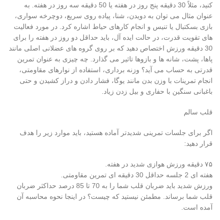
کنید، مثلاً 30 دقیقه پنج روز در هفته یا 50 دقیقه سه روز در هفته. به
عنوان مثال می توان به دویدن، شنا، پیاده روی سریع، دوچرخه سواری،
بازی بسکتبال یا تنیس و انجام کارهای حیاط اشاره کرد. در مورد فعالیت
های تقویت قدرت، در حالت ایده آل، باید حداقل دو روز در هفته را برای
30 دقیقه ورزش اختصاص دهید که بر روی گروه های عضلانی اصلی مانند
پاها، پشت، شانه ها و بازوها تاثیر می گذارد. چه چیزی به عنوان تمرین
قدرتی به حساب می آید؟ وزنه برداری، استفاده از نوارهای مقاومتی،
انجام تمرینات با وزن بدن مانند یوگا، فشار دادن و دراز کشیدن و حتی
باغبانی سنگین با حفاری و بیل زدن زیاد.
قلب سالم
اگر برای جلسات تمرینی شدیدتر آماده هستید، باید موارد زیر را هدف
قرار دهید:
۷۵ دقیقه ورزش هوازی شدید در هفته.
هفته ای 2 جلسه حداقل 30 دقیقه ای تمرین مقاومتی.
ورزش شدید باید ضربان قلب شما را به 70 تا 85 درصد حداکثر ضربان
قلب شما برساند. مطمئن نیستید که چیست؟ در اینجا نحوه محاسبه آن
آمده است.