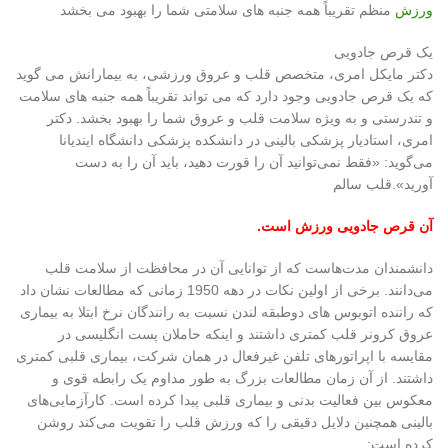
ورزش
منظم تقریباً همه جنبه های سلامتی شما را بهبود می بخشد
یک قرص جادویی
دکتر مایکل امری، متخصص قلب و عروق ورزشی، به بیمارانش می گوید
که یک قرص جادویی وجود دارد که می تواند تقریباً همه جنبه های سلامت
و تندرستی و به ویژه سلامت قلب و عروق شما را بهبود بخشد. دکتر
امری، استادیار پزشکی بالینی در دانشکده پزشکی دانشگاه ایندیانا
می‌گوید: «فقط نمی‌توانید آن را قورت دهید، باید آن را به دست
آورید».قلب سالم
آن قرص جادویی ورزش است.
دانشمندان مدت‌هاست که از توانایی آن در محافظت از سلامت قلب
می‌دانند. برخی از اولین نکات در دهه 1950 زمانی که مطالعات نشان داد
که راننده اتوبوس های دوطبقه لندن نسبت به رانندگان نرخ ابتلا به بیماری
عروق کرونر قلب کمتری داشتند و اینکه حاملان پست انگلیسی در
مقایسه با اپراتورهای تلفن غیرفعال در همان شرکت، بیماری قلبی کمتری
داشتند. از آن زمان مطالعات بزرگ به طور مداوم یک رابطه قوی و
معکوس بین فعالیت بدنی و بیماری قلبی پیدا کرده است. کارآزمایی‌های
بالینی همچنین دلایل دقیقی را که ورزش قلب را تقویت می‌کند روشن
کرده است: