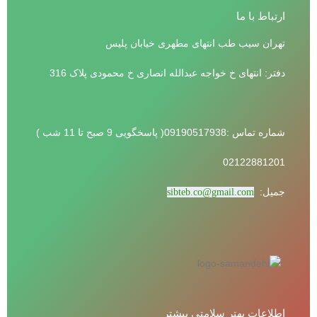
ارتباط با ما
تهران سیب طب انتهای مطهری خیابان پلیس
دفتر: انتهای خ خواجه عبدالله انصاری خ محمودی پلاک 316
شماره تماس :09190517938( پاسخگویی 9 صبح تا 11 شب )
02122881201
جمیل:
sibteb.co@gmail.com
اطلاعات بهتر سلامتی بیشتر