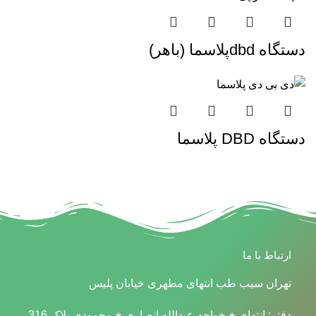
دستگاه dbdپلاسما (باهر)
دستگاه DBD پلاسما
ارتباط با ما
تهران سیب طب انتهای مطهری خیابان پلیس
دفتر: انتهای خ خواجه عبدالله انصاری خ محمودی پلاک 316