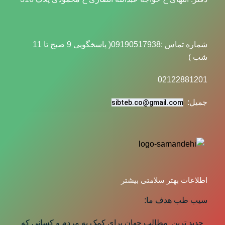
شماره تماس :09190517938( پاسخگویی 9 صبح تا 11
شب )
02122881201
جمیل:
sibteb.co@gmail.com
اطلاعات بهتر سلامتی بیشتر
سیب طب هدف ما:
جدید ترین مطالب جهان برای کمک به مردم و کسانی که