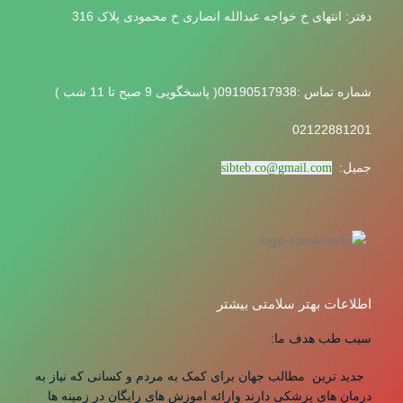
دفتر: انتهای خ خواجه عبدالله انصاری خ محمودی پلاک 316
شماره تماس :09190517938( پاسخگویی 9 صبح تا 11 شب )
02122881201
جمیل:
sibteb.co@gmail.com
اطلاعات بهتر سلامتی بیشتر
سیب طب هدف ما:
جدید ترین مطالب جهان برای کمک به مردم و کسانی که نیاز به
درمان های پزشکی دارند وارائه اموزش های رایگان در زمینه ها