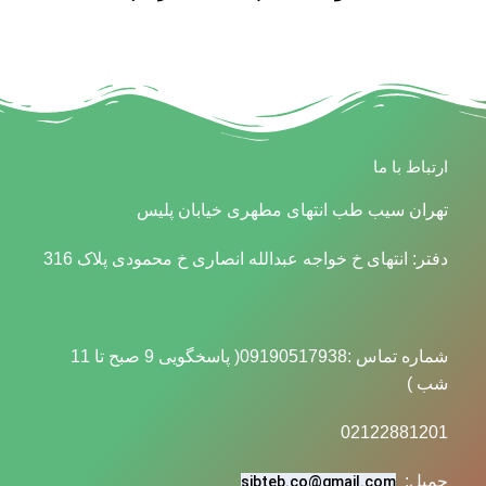
ارتباط با ما
تهران سیب طب انتهای مطهری خیابان پلیس
دفتر: انتهای خ خواجه عبدالله انصاری خ محمودی پلاک 316
شماره تماس :09190517938( پاسخگویی 9 صبح تا 11
شب )
02122881201
جمیل:
sibteb.co@gmail.com